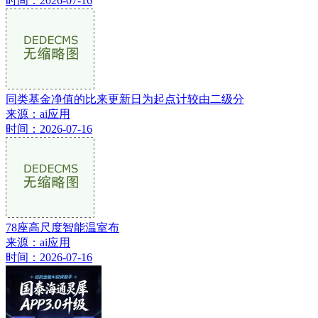
时间：2026-07-16
同类基金净值的比来更新日为起点计较由二级分
来源：ai应用
时间：2026-07-16
78座高尺度智能温室布
来源：ai应用
时间：2026-07-16