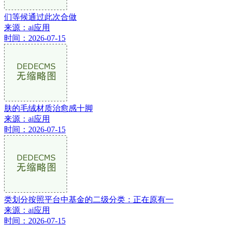
们等候通过此次合做
来源：ai应用
时间：2026-07-15
肤的毛绒材质治愈感十脚
来源：ai应用
时间：2026-07-15
类划分按照平台中基金的二级分类：正在原有一
来源：ai应用
时间：2026-07-15