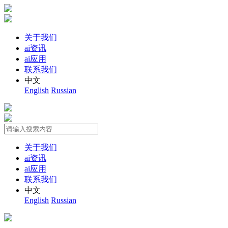
关于我们
ai资讯
ai应用
联系我们
中文
English
Russian
关于我们
ai资讯
ai应用
联系我们
中文
English
Russian