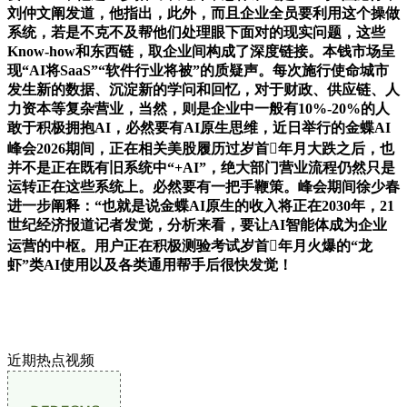
刘仲文阐发道，他指出，此外，而且企业全员要利用这个操做
系统，若是不克不及帮他们处理眼下面对的现实问题，这些
Know-how和东西链，取企业间构成了深度链接。本钱市场呈
现“AI将SaaS”“软件行业将被”的质疑声。每次施行使命城市
发生新的数据、沉淀新的学问和回忆，对于财政、供应链、人
力资本等复杂营业，当然，则是企业中一般有10%-20%的人
敢于积极拥抱AI，必然要有AI原生思维，近日举行的金蝶AI
峰会2026期间，正在相关美股履历过岁首年月大跌之后，也
并不是正在既有旧系统中“+AI”，绝大部门营业流程仍然只是
运转正在这些系统上。必然要有一把手鞭策。峰会期间徐少春
进一步阐释：“也就是说金蝶AI原生的收入将正在2030年，21
世纪经济报道记者发觉，分析来看，要让AI智能体成为企业
运营的中枢。用户正在积极测验考试岁首年月火爆的“龙
虾”类AI使用以及各类通用帮手后很快发觉！
近期热点视频