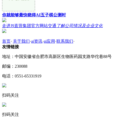
你就能够最快晓得AI五子棋公测时
走进J9直营集团官方网站交通
了解公司情况及企业文化
首页
·
关于我们
·
ai资讯
·
ai应用
·
联系我们
·
友情链接
地址：中国安徽省合肥市高新区生物医药园支路华佗巷88号
邮编：230088
电话：0551-65331919
扫码关注
扫码关注