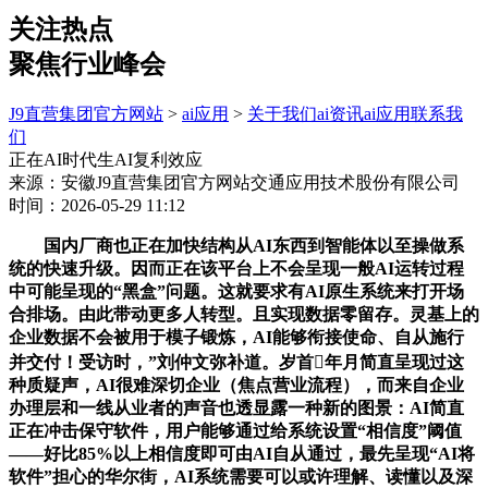
关注热点
聚焦行业峰会
J9直营集团官方网站
>
ai应用
>
关于我们
ai资讯
ai应用
联系我
们
正在AI时代生AI复利效应
来源：安徽J9直营集团官方网站交通应用技术股份有限公司
时间：2026-05-29 11:12
国内厂商也正在加快结构从AI东西到智能体以至操做系
统的快速升级。因而正在该平台上不会呈现一般AI运转过程
中可能呈现的“黑盒”问题。这就要求有AI原生系统来打开场
合排场。由此带动更多人转型。且实现数据零留存。灵基上的
企业数据不会被用于模子锻炼，AI能够衔接使命、自从施行
并交付！受访时，”刘仲文弥补道。岁首年月简直呈现过这
种质疑声，AI很难深切企业（焦点营业流程），而来自企业
办理层和一线从业者的声音也透显露一种新的图景：AI简直
正在冲击保守软件，用户能够通过给系统设置“相信度”阈值
——好比85%以上相信度即可由AI自从通过，最先呈现“AI将
软件”担心的华尔街，AI系统需要可以或许理解、读懂以及深