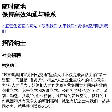
随时随地
保持高效沟通与联系
J9直营集团官方网站
>
联系我们
关于我们
ai资讯
ai应用
联系我
们
招贤纳士
社会招聘
招贤纳士
“J9直营集团官方网站交通”坚信人才不仅是最富活力的“第一
资源”，而且是“活资源”。树立“人是企业最根本的核心竞争
力”的人才理念，始终把人才作为J9直营集团官方网站基业的
创业之本、竞争之本和发展之本。公司将持续弘扬“团结、坚
韧、勤勉、共赢”的企业精神，以广阔的发展空间、良好的工
作氛围和具有竞争力的薪酬福利，诚邀有识之士与我们一起共
同努力、携手共创美好未来！