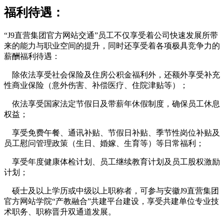
福利待遇：
“J9直营集团官方网站交通”员工不仅享受着公司快速发展所带
来的能力与职业空间的提升，同时还享受着各项极具竞争力的
薪酬福利待遇：
除依法享受社会保险及住房公积金福利外，还额外享受补充
性商业保险（意外伤害、补偿医疗、住院津贴等）；
依法享受国家法定节假日及带薪年休假制度，确保员工休息
权益；
享受免费午餐、通讯补贴、节假日补贴、季节性岗位补贴及
员工慰问管理政策（生日、婚嫁、生育等）等日常福利；
享受年度健康体检计划、员工继续教育计划及员工股权激励
计划；
硕士及以上学历或中级以上职称者，可参与安徽J9直营集团
官方网站学院“产教融合”共建平台建设，享受共建单位专业技
术职务、职称晋升双通道发展。