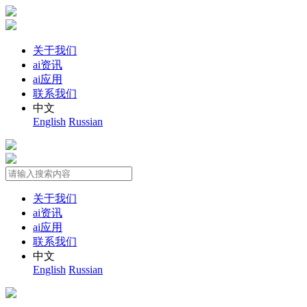
关于我们
ai资讯
ai应用
联系我们
中文
English
Russian
关于我们
ai资讯
ai应用
联系我们
中文
English
Russian