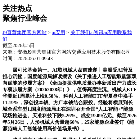
关注热点
聚焦行业峰会
J9直营集团官方网站
>
ai应用
>
关于我们
ai资讯
ai应用
联系我
们
截至2026年5日
来源：安徽J9直营集团官方网站交通应用技术股份有限公司
时间：2026-06-01 09:43
居可比基金第一。AI取机械人盘前速递丨美股受AI普及
担心沉挫，国度能源局解读摆设《关于推进人工智能取能源双
向赋能的步履方案》《全面提拔供电质量办事新质出产力成长
专项步履方案（20262028年）》，值得高度注沉。机械人ETF
华夏近1周累计上涨0.58%。科创人工智能ETF华夏盘中换手
11.19%，深创投本钱、方广本钱结合跟投。经验将横展到长
城全系车型1.国度能源局正在深圳召开全国“人工智能+”能源
现场推进会。天准科技下跌5.26%。成交19.09亿元。截至2026
年5月26日，人形机械人含量超60%，25家能源企业签订《能
源范畴人工智能使用高价值场景书》。