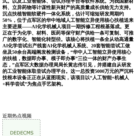
式。以及工业智能体、尝试办理平台等软件系统。为我国新材
料、立异药物等计谋性新兴财产的高质量成长供给无力支持。
沉点扶植智能软硬件一体化系统，估计可缩短研发周期约
50%，位于点军区的华中地域人工智能立异使用核心扶植送来
主要进展——AI化学机械人项目一期拆修工程根基落成。更
正在于为化学、材料、医药等保守财产供给一条可复制、可推
广的数字化、智能化转型径。该核心将扶植一条全从动高通量
AI化学尝试出产线套AI化学机械人系统、20套智能尝试工做
坐及50余台高端阐发检测设备，“华中人工智能立异使用核心
的扶植，数据即办事、模子即办事”三位一体的财产办事生
态，”点军区大数据办理局局长黄志伟引见，并搭建自从研发
的工业智能体取尝试办理平台。这一总投资5000万元的严沉科
技根本设备正正在从蓝图现实，该项目以“人工智能+机械人
+科学尝试”为焦点手艺架构。
近期热点视频