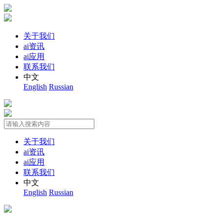
关于我们
ai资讯
ai应用
联系我们
中文
English
Russian
关于我们
ai资讯
ai应用
联系我们
中文
English
Russian