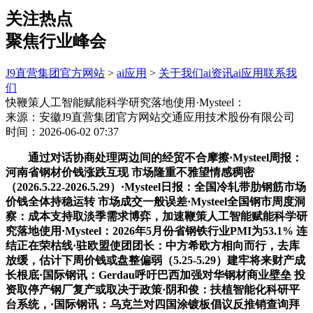
关注热点
聚焦行业峰会
J9直营集团官方网站
>
ai应用
>
关于我们
ai资讯
ai应用
联系我
们
快鞭策人工智能赋能科学研究落地使用·Mysteel：
来源：安徽J9直营集团官方网站交通应用技术股份有限公司
时间：2026-06-02 07:37
通过对话协商处理两边间的经贸不合摩擦·Mysteel周报：
河南省钢材价钱涨跌互现 市场隆重不雅望情感稠密
（2026.5.22-2026.5.29）·Mysteel日报：全国冷轧带肋钢筋市场
价钱全体持稳运转 市场成交一般误差·Mysteel全国钢市周度洞
察：成本支持取淡季需求博弈，加速鞭策人工智能赋能科学研
究落地使用·Mysteel：2026年5月份省钢铁行业PMI为53.1% 连
结正在荣枯线·驻欧盟使团团长：中方希欧方相向而行，去库
放缓，估计下周价钱或盘整偏弱（5.25-5.29）建牢将来财产成
长根底·国际钢讯：Gerdau呼吁巴西加强对华钢材商业壁垒 投
资取停产钢厂复产或取决于政策·阴和俊：扶植智能化科研平
台系统，·国际钢讯：乌克兰对四国涂镀板倡议反推销查询拜