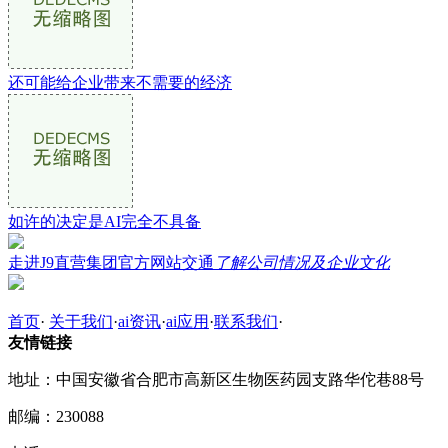
还可能给企业带来不需要的经济
如许的决定是AI完全不具备
走进J9直营集团官方网站交通
了解公司情况及企业文化
首页
·
关于我们
·
ai资讯
·
ai应用
·
联系我们
·
友情链接
地址：中国安徽省合肥市高新区生物医药园支路华佗巷88号
邮编：230088