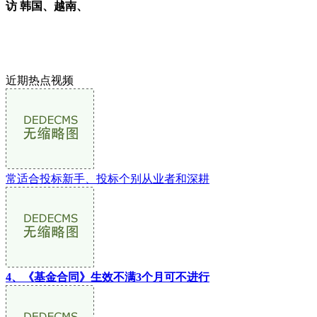
访 韩国、越南、
近期热点视频
常适合投标新手、投标个别从业者和深耕
4、《基金合同》生效不满3个月可不进行