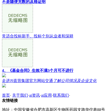
不是随便充数的及格证明
常适合投标新手、投标个别从业者和深耕
4、《基金合同》生效不满3个月可不进行
走进J9直营集团官方网站交通
了解公司情况及企业文化
首页
·
关于我们
·
ai资讯
·
ai应用
·
联系我们
·
友情链接
地址：中国安徽省合肥市高新区生物医药园支路华佗巷88号