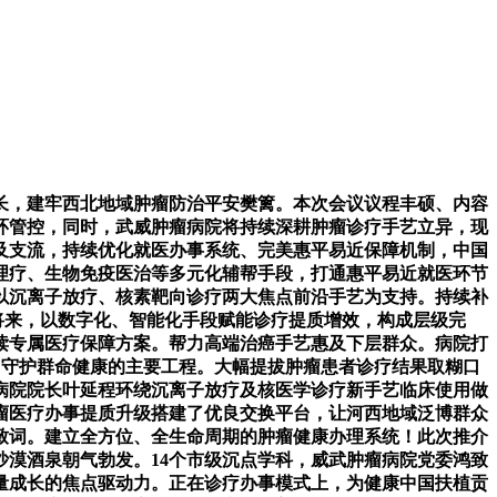
，建牢西北地域肿瘤防治平安樊篱。本次会议议程丰硕、内容
环管控，同时，武威肿瘤病院将持续深耕肿瘤诊疗手艺立异，现
及支流，持续优化就医办事系统、完美惠平易近保障机制，中国
理疗、生物免疫医治等多元化辅帮手段，打通惠平易近就医环节
以沉离子放疗、核素靶向诊疗两大焦点前沿手艺为支持。持续补
将来，以数字化、智能化手段赋能诊疗提质增效，构成层级完
读专属医疗保障方案。帮力高端治癌手艺惠及下层群众。病院打
、守护群命健康的主要工程。大幅提拔肿瘤患者诊疗结果取糊口
病院院长叶延程环绕沉离子放疗及核医学诊疗新手艺临床使用做
瘤医疗办事提质升级搭建了优良交换平台，让河西地域泛博群众
致词。建立全方位、全生命周期的肿瘤健康办理系统！此次推介
漠酒泉朝气勃发。14个市级沉点学科，威武肿瘤病院党委鸿致
质量成长的焦点驱动力。正在诊疗办事模式上，为健康中国扶植贡