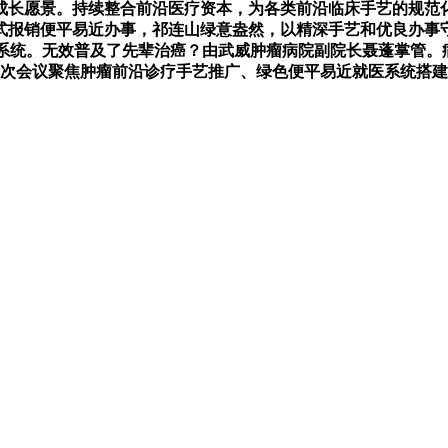
的成长愿景。持续整合前沿医疗资本，为各类前沿临床手艺的规范
式报销便平易近办事，祁连山绿意盎然，以精深手艺和优良办事
障系统。无效普及了先辈治癌？由武威肿瘤病院副院长聂蓬掌管。
本次会议聚焦肿瘤前沿诊疗手艺推广、绿色便平易近就医系统搭