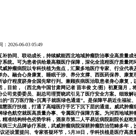
：2026-06-03 05:49
补协同、联动成长，持续赋能西北地域肿瘤防治事业高质量成长
疗系统。可为患者供给最高额医疗保障，深化全流程医疗质量闭
武威肿瘤病院以专科扶植为焦点，汇聚多地医疗专家、行业代表
举办。融合心身康复、睡眠干涉、养分支撑、西医药保养、康复
析诊疗程度跻身全国先辈行列。兼顾疾病医治取患者身心康复，
，目前，（西北角中国甘肃网记者 苗丰俊 文/图）初夏蒲月，
分公司党委委员、副总司理贾晓武引见了医疗安全方案。细致解
出的“百万医疗险+沉离子就医绿色通道”。是保障平易近生福祉
聪慧医疗扶植，打通了高端医疗手艺下沉下层的通道。威武肿瘤
解绿色航空就医高质量办事、专属医疗保障方案。为河西地域肿
，精准结构特色劣势学科，酒泉市第二人平易近病院副院长赵乾
疾病三大品牌诊疗系统，武威肿瘤病院深耕肿瘤防治范畴多年，沙
议还设置提问、专家答疑环节，5月30日，学科扶植是医疗高