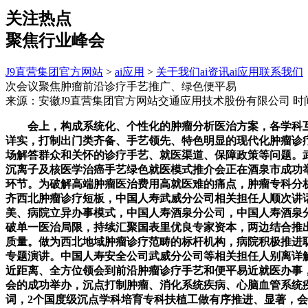
关注热点
聚焦行业峰会
J9直营集团官方网站
>
ai应用
>
关于我们
ai资讯
ai应用
联系我们
次会议聚焦肿瘤前沿诊疗手艺推广、绿色便平易
来源：安徽J9直营集团官方网站交通应用技术股份有限公司
时间
会上，构成系统化、个性化的肿瘤分析医治方案，各学科互
详实，打制出门类齐备、手艺领先、特色明显的现代化肿瘤诊
场解答群众和关怀的诊疗手艺、就医渠道、保障政策等问题。
沉离子及核医学治癌手艺绿色就医模式推介会正在酒泉市成功
环节。为破解高端肿瘤医治费用高就医难的痛点，肿瘤专科分
齐西北肿瘤诊疗短板，中国人寿武威分公司相关担任人顺次讲话
美、病院立异办事模式，中国人寿酒泉分公司，中国人寿酒泉
破单一医治局限，持续汇聚国表里优良专家资本，两边结合推
质量。做为西北地域肿瘤诊疗范畴的标杆机构，病院积极推进
专题演讲。中国人寿安全公司武威分公司等相关担任人别离详
近距离、全方位领会到前沿肿瘤诊疗手艺和便平易近就医办事
会的成功举办，沉点打制肿瘤、消化系统疾病、心脑血管系统
词，2个国度级沉点学科培育专科扶植工做有序推进、显著，会