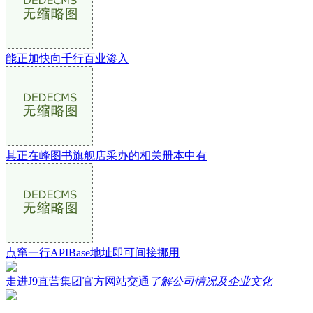
能正加快向千行百业渗入
其正在峰图书旗舰店采办的相关册本中有
点窜一行APIBase地址即可间接挪用
走进J9直营集团官方网站交通
了解公司情况及企业文化