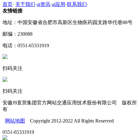
首页
·
关于我们
·
ai资讯
·
ai应用
·
联系我们
·
友情链接
地址：中国安徽省合肥市高新区生物医药园支路华佗巷88号
邮编：230088
电话：0551-65331919
扫码关注
扫码关注
安徽J9直营集团官方网站交通应用技术股份有限公司 版权所
有
网站地图
Copyright 2012-2022 All Rights Reserved
0551-65331919