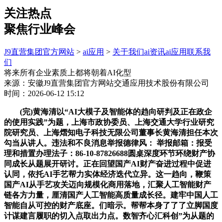
关注热点
聚焦行业峰会
J9直营集团官方网站
>
ai应用
>
关于我们
ai资讯
ai应用
联系我
们
将来所有企业素质上都将朝着AI化型
来源：安徽J9直营集团官方网站交通应用技术股份有限公司
时间：2026-06-12 15:12
(完)黄海清以“AI大模子及智能体的趋向研判及正在政企
的使用实践”为题，上海市政协委员、上海交通大学行业研究
院研究员、上海熠知电子科技无限公司董事长黄海清担任本次
勾当从讲人。违法和不良消息举报德律风： 举报邮箱：报受
理和措置办理法子：86-10-87826688圆桌深度环节环绕财产协
同成长从题展开研讨。正在回望国产AI财产奋进过程中促进
认同，依托AI手艺帮力实体经济迭代立异。这一趋向，鞭策
国产AI从手艺攻关迈向规模化商用落地，汇聚人工智能财产
链各方力量，厘清国产人工智能高质量成长径。建牢中国人工
智能自从可控的财产底座。们暗示。帮帮本身了了了立脚国度
计谋建言履职的切入点取出力点。数智齐心汇科创”为从题的