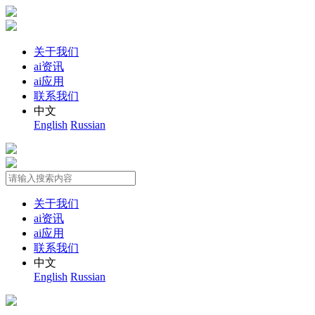
关于我们
ai资讯
ai应用
联系我们
中文
English
Russian
关于我们
ai资讯
ai应用
联系我们
中文
English
Russian