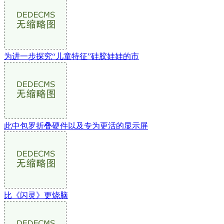
为进一步探究“儿童特征”硅胶娃娃的市
此中包罗折叠硬件以及专为更活的显示屏
比《闪灵》更烧脑