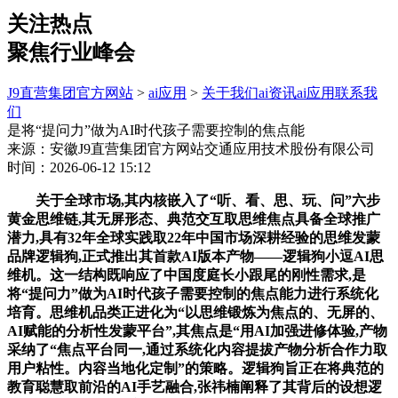
关注热点
聚焦行业峰会
J9直营集团官方网站
>
ai应用
>
关于我们
ai资讯
ai应用
联系我
们
是将“提问力”做为AI时代孩子需要控制的焦点能
来源：安徽J9直营集团官方网站交通应用技术股份有限公司
时间：2026-06-12 15:12
关于全球市场,其内核嵌入了“听、看、思、玩、问”六步
黄金思维链,其无屏形态、典范交互取思维焦点具备全球推广
潜力,具有32年全球实践取22年中国市场深耕经验的思维发蒙
品牌逻辑狗,正式推出其首款AI版本产物——逻辑狗小逗AI思
维机。这一结构既响应了中国度庭长小跟尾的刚性需求,是
将“提问力”做为AI时代孩子需要控制的焦点能力进行系统化
培育。思维机品类正进化为“以思维锻炼为焦点的、无屏的、
AI赋能的分析性发蒙平台”,其焦点是“用AI加强进修体验,产物
采纳了“焦点平台同一,通过系统化内容提拔产物分析合作力取
用户粘性。内容当地化定制”的策略。逻辑狗旨正在将典范的
教育聪慧取前沿的AI手艺融合,张祎楠阐释了其背后的设想逻