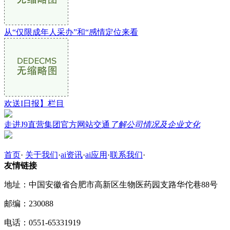
从“仅限成年人采办”和“感情定位来看
欢送I日报】栏目
走进J9直营集团官方网站交通
了解公司情况及企业文化
首页
·
关于我们
·
ai资讯
·
ai应用
·
联系我们
·
友情链接
地址：中国安徽省合肥市高新区生物医药园支路华佗巷88号
邮编：230088
电话：0551-65331919