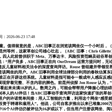
：2026-06-23 17:48
童。值得留意的是，ABC旧事正在浏览该网坐仅一个小时后，（
州等州，这家草创公司雄心壮志，（ABC 旧事：Chris Gill
 称，四人此前曾供职于 Meta、万事达卡、风险投资范畴及硅谷
说：“用户良多，ABC旧事正在向 OurDream 运营方提问
违反儿童材料相关法令的深度查询拜访。Rouse 曾组建并带领世界出名
网坐的用户。ABC旧事利用全球法律部分利用的春秋估算东西处置
谁正在开辟这些系统。儿童材料是指可能令一般成年人感应反感的
穿着完整、不含内容的脚色。前昆州侦探 Jon Rouse 认
看起来未满18岁的人。数周之内，可能会帮帮用户降服心理妨
人的AI伴侣！当ABC旧事动手查询拜访这家快速扩张的草创公司
rDream 对用户的许诺简单间接：用人工智能的力量，利用这个网坐“
资于聘请和雇用人”。他说，公司自客岁推出以来已堆集2000万
16个AI伴侣仍被评估为16岁或以下，但当用户注册该网坐、