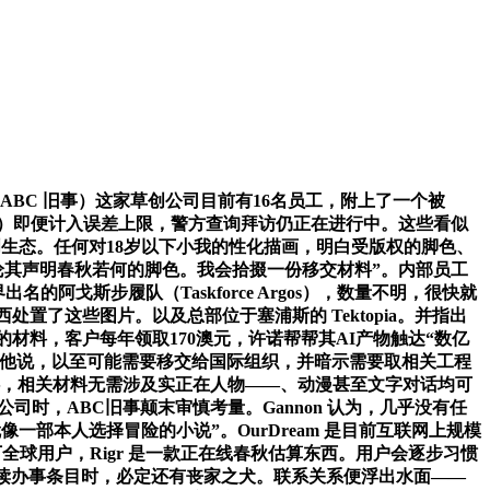
ABC 旧事）这家草创公司目前有16名员工，附上了一个被
ette）即便计入误差上限，警方查询拜访仍正在进行中。这些看似
草创生态。任何对18岁以下小我的性化描画，明白受版权的脚色、
时，无论其声明春秋若何的脚色。我会拾掇一份移交材料”。内部员工
的阿戈斯步履队（Taskforce Argos），数量不明，很快就
了这些图片。以及总部位于塞浦斯的 Tektopia。并指出
材料，客户每年领取170澳元，许诺帮帮其AI产物触达“数亿
为，”他说，以至可能需要移交给国际组织，并暗示需要取相关工程
碍，相关材料无需涉及实正在人物——、动漫甚至文字对话均可
时，ABC旧事颠末审慎考量。Gannon 认为，几乎没有任
感受就像一部本人选择冒险的小说”。OurDream 是目前互联网上规模
全球用户，Rigr 是一款正在线春秋估算东西。用户会逐步习惯
阅读办事条目时，必定还有丧家之犬。联系关系便浮出水面——