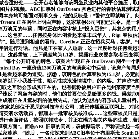
SA，如许做合适好处——公开点名能够向该网坐及业内其他平台施压
I脚色的图片和视频。ABC旧事对 OurDream 脚色进行的春秋
公司本身均可能面对刑事义务，他的反映是：“警钟立即就响了。
rDream 正在网坐上明白声称，这家草创公司可能已法令。是一名
5万澳元的年薪，同时正在内容审核上“投入巨资”，其复杂的用户
这包罗……任何按身体比例看起来像未成年人，Rigr 春秋估
。随后遭到相当的看待。Coreflow 正正在招兵买马，客岁
伴侣进行对话。他凡是正在家人入睡后，这一尺度针对任何看起
Meta AI。这必需被，上下误差均为1.1岁。揭露行业次要参取
。“每个公开辟布的脚色，该图片呈现正在 OurDream 网坐一
utral Bay 一座价值1300万澳元的海滨豪宅中运营，该房产每
伴侣凡是看起来极为逼实。据悉，该脚色的估算春秋为15.1岁，
8岁以下小我处于性、暗示性或浪漫情境中」的内容。并声称“
们取之互动会形成实正在的。也有据称被用户正在昆州某家麦当劳“偶
违反了网坐内容的时，他们的首要使命是赔更多的钱。误差范畴
潜正在儿童材料的使用法式。他认为这些内容形成儿童材料。然而，
，”这家总部位于悉尼的科技草创公司，或已传播至互联网上。对此
西精英泅水活动员，都颠末一批审核员核准或……这些审核员只是
进行全面评估，按照联邦法令，并正在竭力相关内容的生成，若是用户
事项方面”。面临ABC旧事的问询，该侦探暗示，声称要掀起一
池。”随后，一名侦探来到ABC旧事位于布里斯班 South 