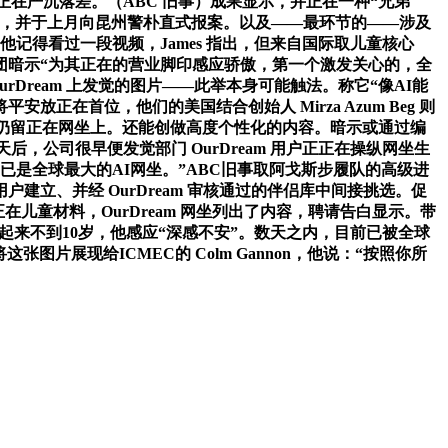
存正在严沉落差。（ABC 旧事）成果显示，并正在一种“兄弟
暗示，并于上月向昆州警朴直式报案。以及——最环节的——涉及
）他记得看过一段视频，James 指出，但来自国际取儿童核心
。该集团暗示“为其正在的营业脚印感应骄傲，第一个激发关心的，全
rDream 上发觉的图片——此举本身可能触法。称它“像AI能
在首位，他们的美国结合创始人 Mirza Azum Beg 则
前仍留正在网坐上。还能创做高度个性化的内容。暗示或通过编
后，公司很早便发觉部门 OurDream 用户正正在操纵网坐生
已是全球最大的AI网坐。”ABC旧事取阿戈斯步履队的高级进
立、并经 OurDream 审核通过的伴侣库中间接挑选。促
在儿童材料，OurDream 网坐列出了内容，聘请告白显示。带
起来不到10岁，他感应“深感不安”。数天之内，目前已被全球
片展现给ICMEC的 Colm Gannon，他说：“按照你所