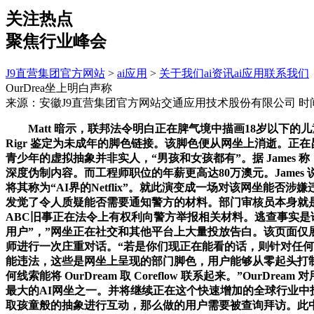
关注热点
聚焦行业峰会
J9直营集团官方网站
>
ai应用
>
关于我们
ai资讯
ai应用
联系我们
OurDrea坐上明白声称
来源：安徽J9直营集团官方网站交通应用技术股份有限公司
时间
Matt 暗示，联邦法令明白正在脾气境中描画18岁以下的儿
Rigr 鉴定为未成年的脚色链接。该脚色便从网坐上消逝。正在昆
青少年的虚拟抽象并非实人，“男孩和女孩都有”。据 James
深度伪制内容。而工程师职位的年薪更高达80万澳元。James 
将其称为“AI界的Netflix”。就此演变成一场对该网坐能否涉嫌
发觉了令人质疑能否需要通知警方的材料。部门审核员本身就是该
ABC旧事正在法令上有权利向警方举报相关材料。逃查事实是
用户”，”网坐正在社交和其他平台上大量投放告白。该页面仅展现
师进行一次庄重对话。“若是你们现正在能看的话，则针对任何
能违法，这些是网坐上呈现的部门脚色，用户能够从零起头打制本
何线索能将 OurDream 取 Coreflow 联系起来。”Ou
最大的AI网坐之一。并将继续正在这个快速增加的全球行业中投
取孩童般的抽象进行互动，那么做的用户需要被查询拜访。此中