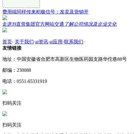
费用端同样传来积极信号：发卖及营销开
走进J9直营集团官方网站交通
了解公司情况及企业文化
首页
·
关于我们
·
ai资讯
·
ai应用
·
联系我们
·
友情链接
地址：中国安徽省合肥市高新区生物医药园支路华佗巷88号
邮编：230088
电话：0551-65331919
扫码关注
扫码关注