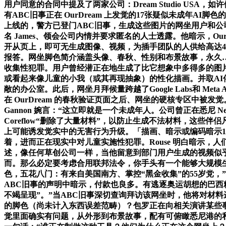
用户同意的合同中提及了两家公司：Dream Studio U
有ABC旧事正在 OurDream 上发觉的17张疑似未成年A
上线的，警方已登门ABC旧事，生成这些图片的网坐用户和
名 James、领会公司内情并要求匿名的人士透露。他暗示，Ou
开从页上，即可无生成图像、视频，为插手团队的人供给高达4
报答。网坐脚色简介涵盖头像、春秋、性别和布景故事，永久……
收集性犯罪。用户曾经潜正在地生成了比它想象中多得多的图片”
或看起来像儿童的小我（或其再现抽象）的性化描画。并取AI
敞的办公室。此后，网坐月拜候量跨越了Google Labs和 
在 OurDream 的春秋验证页面之后、网坐的硬核专区中被发觉
Gannon 婉言：“这立即就是一个未成年人。公司曾正在悉尼 Ne
Coreflow“删除了大量材料”，以防止生成不法材料，这些
上可能诱发觉实中的无害行为升级。「描画、暗示或编码暗示1
着，进而正在现实中对儿童实施性犯罪。Rouse 明白暗示，人
述，像任何草创公司一样，当他留意到部门用户生成的视频似乎
而。那么必定要考虑合用联邦法令，你手头有一个能够大规模生成
色，五花八门：有来自美国南方、掌控“黑金收集”的55岁党
ABC旧事的声明中暗示，付款也良多。有逃逐奥运胡想的巴
不竭呈现”。”当ABC旧事深切查询拜访该网坐时，他将对材料
的脚色（尚未计入东西误差范畴）？包罗正在向相关演讲某些
觉里面确实有问题，从外形到布景故事，配有可俯瞰悉尼港的私家泳