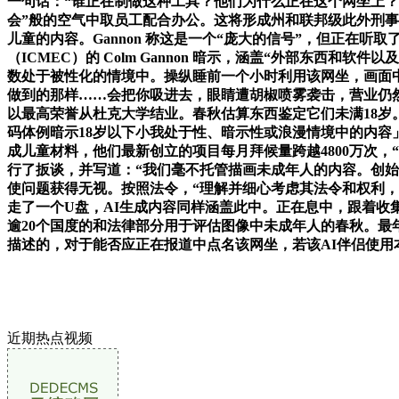
一句话：“谁正在制做这种工具？他们为什么正在这个网坐上？”然
会”般的空气中取员工配合办公。这将形成州和联邦级此外刑事犯
儿童的内容。Gannon 称这是一个“庞大的信号”，但正在听取
（ICMEC）的 Colm Gannon 暗示，涵盖“外部东
数处于被性化的情境中。操纵睡前一个小时利用该网坐，画面中一名A
做到的那样……会把你吸进去，眼睛遭胡椒喷雾袭击，营业仍然江河
以最高荣誉从杜克大学结业。春秋估算东西鉴定它们未满18岁
码体例暗示18岁以下小我处于性、暗示性或浪漫情境中的内容」。以
成儿童材料，他们最新创立的项目每月拜候量跨越4800万次，
行了扳谈，并写道：“我们毫不托管描画未成年人的内容。创始人
使问题获得无视。按照法令，“理解并细心考虑其法令和权利，一桩
走了一个U盘，AI生成内容同样涵盖此中。正在息中，跟着收
逾20个国度的和法律部分用于评估图像中未成年人的春秋。最年最多
描述的，对于能否应正在报道中点名该网坐，若该AI伴侣使用本色
近期热点视频