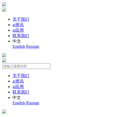
关于我们
ai资讯
ai应用
联系我们
中文
English
Russian
关于我们
ai资讯
ai应用
联系我们
中文
English
Russian