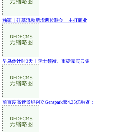
独家｜硅基流动新增两位联创，主打商业
早鸟倒计时3天丨院士领衔、重磅嘉宾云集
前百度高管景鲲创立Genspark获4.35亿融资；