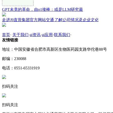
GPT未竟的革命，由o1接棒：或是LLM研究最
走进J9直营集团官方网站交通
了解公司情况及企业文化
首页
·
关于我们
·
ai资讯
·
ai应用
·
联系我们
·
友情链接
地址：中国安徽省合肥市高新区生物医药园支路华佗巷88号
邮编：230088
电话：0551-65331919
扫码关注
扫码关注