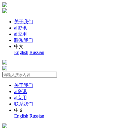
关于我们
ai资讯
ai应用
联系我们
中文
English
Russian
关于我们
ai资讯
ai应用
联系我们
中文
English
Russian