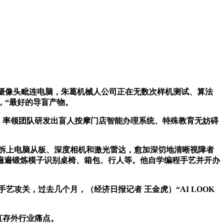
摄像头毗连电脑，朱葛机械人公司正在无数次样机测试、算法
，“最好的导盲产物。
，率领团队研发出盲人按摩门店智能办理系统、特殊教育无妨碍
。拆上电脑从板、深度相机和激光雷达，愈加深切地清晰视障者
遍遍锻炼模子识别桌椅、箱包、行人等。他自学编程手艺并开办
攻关，过去几个月，（经济日报记者 王金虎）“AI LOOK
直存外行业痛点。