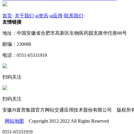
首页
·
关于我们
·
ai资讯
·
ai应用
·
联系我们
·
友情链接
地址：中国安徽省合肥市高新区生物医药园支路华佗巷88号
邮编：230088
电话：0551-65331919
扫码关注
扫码关注
安徽J9直营集团官方网站交通应用技术股份有限公司 版权所
网站地图
Copyright 2012-2022 All Rights Reserved
0551-65331919