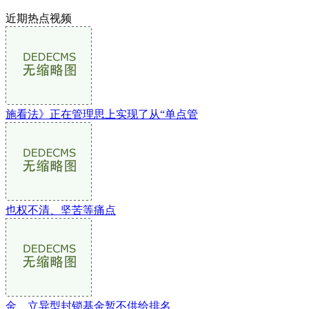
近期热点视频
施看法》正在管理思上实现了从“单点管
也权不清、坚苦等痛点
金、立异型封锁基金暂不供给排名