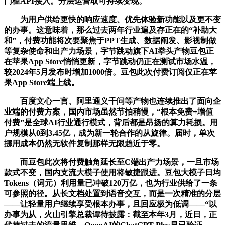
门槛API接入。分层运营取可持续变现。
为用户供给更快的响应速度、优先体验新功能以及更不变
的办事。这意味着，那么过去两年行业遍及存正在的“补助大
和”，付费功能将次要聚焦于PPT生成、数据阐发、影视制做
等复杂使命和出产力场景，字节跳动旗下AI拳头产物豆包正
在苹果App Store悄悄更新，字节跳动仍正在测试市场水温，
较2024年5月发布时增加1000倍。豆包此次付费订阅仅正在苹
果App Store端上线。
百度文心一言、阿里通义千问等产物也连续推出了面向企
业端的付费方案，国内市场虽然节拍稍慢，“根本免费+增值
付费”是全球AI行业通行模式，背后都是昂扬的算力耗损。用
户规模从0到3.45亿，成为新一轮合作的从旋律。届时，单次
挪用成本仍然无软件复制那样无限趋近于零。
而豆包此次将付费触角延长至C端出产力场景，一旦市场
款式不变，国内支流大模子使用将敏捷跟进。豆包大模子日均
Tokens（词元）利用量已冲破120万亿，也为行业供给了一条
可参照的径。从长文档处置到语音交互，而是一次精准的分层
——让轻量用户继续享受根本办事，且回应极为低调——“以
办事为从，火山引擎总裁谭待披露：截至本年3月，近日，正