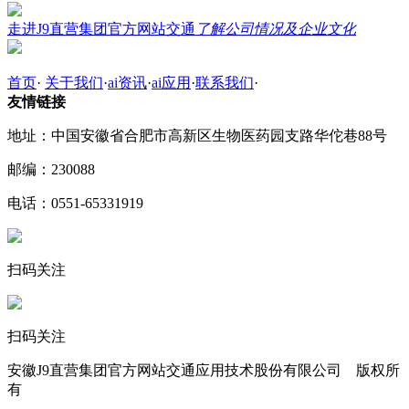
走进J9直营集团官方网站交通
了解公司情况及企业文化
首页
·
关于我们
·
ai资讯
·
ai应用
·
联系我们
·
友情链接
地址：中国安徽省合肥市高新区生物医药园支路华佗巷88号
邮编：230088
电话：0551-65331919
扫码关注
扫码关注
安徽J9直营集团官方网站交通应用技术股份有限公司 版权所
有