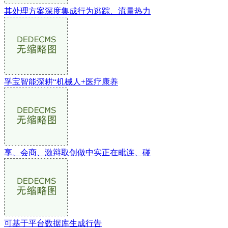
其处理方案深度集成行为逃踪、流量热力
孚宝智能深耕“机械人+医疗康养
享、会商、激辩取创做中实正在毗连、碰
可基于平台数据库生成行告