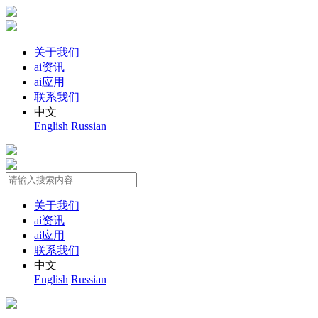
关于我们
ai资讯
ai应用
联系我们
中文
English
Russian
关于我们
ai资讯
ai应用
联系我们
中文
English
Russian