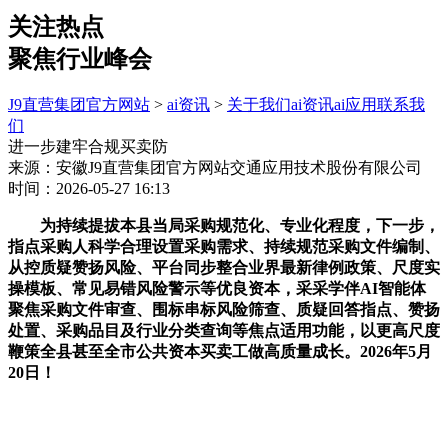
关注热点
聚焦行业峰会
J9直营集团官方网站
>
ai资讯
>
关于我们
ai资讯
ai应用
联系我
们
进一步建牢合规买卖防
来源：安徽J9直营集团官方网站交通应用技术股份有限公司
时间：2026-05-27 16:13
为持续提拔本县当局采购规范化、专业化程度，下一步，
指点采购人科学合理设置采购需求、持续规范采购文件编制、
从控质疑赞扬风险、平台同步整合业界最新律例政策、尺度实
操模板、常见易错风险警示等优良资本，采采学伴AI智能体
聚焦采购文件审查、围标串标风险筛查、质疑回答指点、赞扬
处置、采购品目及行业分类查询等焦点适用功能，以更高尺度
鞭策全县甚至全市公共资本买卖工做高质量成长。2026年5月
20日！