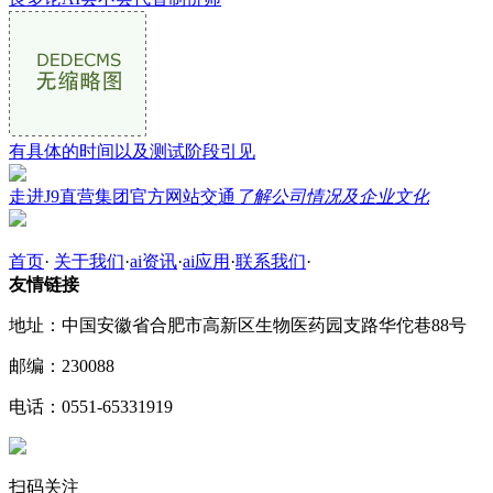
有具体的时间以及测试阶段引见
走进J9直营集团官方网站交通
了解公司情况及企业文化
首页
·
关于我们
·
ai资讯
·
ai应用
·
联系我们
·
友情链接
地址：中国安徽省合肥市高新区生物医药园支路华佗巷88号
邮编：230088
电话：0551-65331919
扫码关注