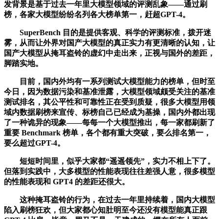
发背景是基于过去一年里大模型领域的评测乱象——通过刷
榜，各家大模型纷纷名列各大榜单第一，赶超GPT-4。
SuperBench 目的是提供客观、科学的评测标准，拨开迷
雾，从而让外界对国产大模型的真正实力有更清晰的认知，让
国产大模型从掩耳盗铃的虚幻中走出来，正视与国外的差距，
脚踏实地。
目前，国内外均有一系列测试大模型能力的榜单，但时至
今日，因为数据污染和基准泄露，大模型领域颇受关注的基准
测试排名，其公平性和可靠性正在受到质疑，很多大模型用领
域内数据刷榜来宣传、标榜自己已经成为基操，国内外都出现
了一种诡异的现象——每每一个大模型推出，每一家都刷新了
重要 Benchmark 榜单，各个都有重大突破，要么排名第一，
要么超过GPT-4。
短短时间里，似乎大家都“遥遥领先”，实力不相上下了。
但落到实践中，大多模型的性能表现往往差强人意，很多模型
的性能表现和 GPT4 的差距还很大。
这种掩耳盗铃的行为，在过去一年里持续着，国内大模型
陷入刷榜狂欢，但大家都心知肚明至今还没有模型能真正跟