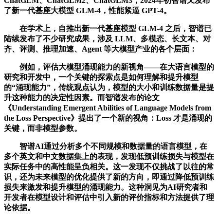
ChatGLM、ChatGLM2、ChatGLM3，2024年初智谱又发布
了新一代基座大模型 GLM-4，性能紧逼 GPT-4。
在学术上，自推出新一代基座模型 GLM-4 之后，智谱已
陆续发布了不少研究成果，涉及 LLM、多模态、长文本、对
齐、评测、推理加速、Agent 等大模型产业的各个层面：
例如，评估大模型涌现能力的新视角——在大语言模型的
研究和开发中，一个关键的探索点是如何理解和提升模型
的“涌现能力”，传统观点认为，模型的大小和训练数据量是提
升这种能力的决定性因素。而智谱发布的论文
《Understanding Emergent Abilities of Language Models from
the Loss Perspective》提出了一个新的视角：Loss 才是涌现的
关键，而非模型参数。
智谱AI通过分析多个不同规模和数据量的语言模型，在
多个英文和中文数据集上的表现，发现低预训练损失与模型在
实际任务中的高性能呈负相关。这一发现不仅挑战了以往的常
识，还为未来模型的优化提供了新的方向，即通过降低预训练
损失来激发和提升模型的涌现能力。这种洞见为AI研究者和
开发者在模型设计和评估中引入新的评价指标和方法提供了理
论依据。