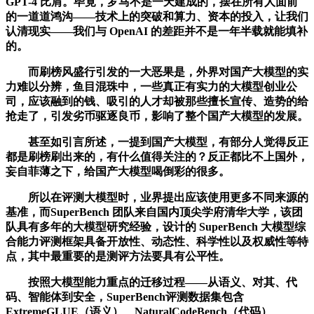
GPT-4 比肩。毕竟，罗马不是一天建成的，摆在所有人面前
的一道道鸿沟——技术上的突破和算力、资本的投入，让我们
认清现实——我们与 OpenAI 的差距并不是一年半载就能填补
的。
而刷榜风盛行引发的一大恶果是，外界对国产大模型的实
力难以分辨，鱼目混珠中，一些真正有实力的大模型创业公
司，应该融到的钱、吸引的人才却被那些擅长宣传、造势的给
抢走了，引发劣币驱逐良币，影响了整个国产大模型的发展。
甚至如引言所述，一提到国产大模型，有部分人觉得反正
都是刷榜刷出来的，有什么值得关注的？反正都比不上国外，
妄自菲薄之下，给国产大模型喝倒彩的很多。
所以在评测大模型时，业界提出应该使用更多不同来源的
基准，而SuperBench 团队来自国内顶尖学府清华大学，该团
队具有多年的大模型研究经验，设计的 SuperBench 大模型综
合能力评测框架具备开放性、动态性、科学性以及权威性等特
点，其中最重要的是测评方法要具有公平性。
按照大模型能力重点的迁移过程——从语义、对其、代
码、智能体到安全，SuperBench评测数据集包含
ExtremeGLUE（语义）、NaturalCodeBench（代码）、