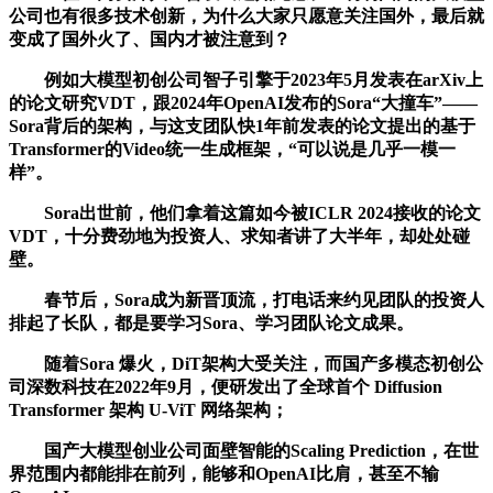
公司也有很多技术创新，为什么大家只愿意关注国外，最后就
变成了国外火了、国内才被注意到？
例如大模型初创公司智子引擎于2023年5月发表在arXiv上
的论文研究VDT，跟2024年OpenAI发布的Sora“大撞车”——
Sora背后的架构，与这支团队快1年前发表的论文提出的基于
Transformer的Video统一生成框架，“可以说是几乎一模一
样”。
Sora出世前，他们拿着这篇如今被ICLR 2024接收的论文
VDT，十分费劲地为投资人、求知者讲了大半年，却处处碰
壁。
春节后，Sora成为新晋顶流，打电话来约见团队的投资人
排起了长队，都是要学习Sora、学习团队论文成果。
随着Sora 爆火，DiT架构大受关注，而国产多模态初创公
司深数科技在2022年9月，便研发出了全球首个 Diffusion
Transformer 架构 U-ViT 网络架构；
国产大模型创业公司面壁智能的Scaling Prediction，在世
界范围内都能排在前列，能够和OpenAI比肩，甚至不输