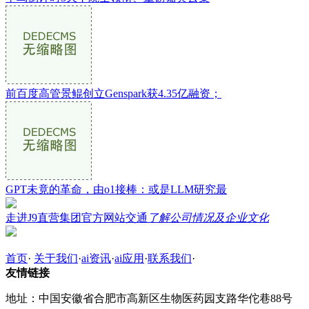
前百度高管景鲲创立Genspark获4.35亿融资；
GPT未竟的革命，由o1接棒：或是LLM研究最
走进J9直营集团官方网站交通
了解公司情况及企业文化
首页
·
关于我们
·
ai资讯
·
ai应用
·
联系我们
·
友情链接
地址：中国安徽省合肥市高新区生物医药园支路华佗巷88号