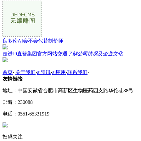
良多论AI会不会代替制价师
走进J9直营集团官方网站交通
了解公司情况及企业文化
首页
·
关于我们
·
ai资讯
·
ai应用
·
联系我们
·
友情链接
地址：中国安徽省合肥市高新区生物医药园支路华佗巷88号
邮编：230088
电话：0551-65331919
扫码关注