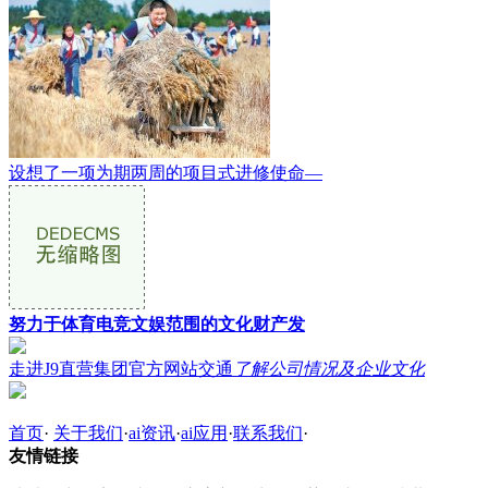
设想了一项为期两周的项目式进修使命—
努力于体育电竞文娱范围的文化财产发
走进J9直营集团官方网站交通
了解公司情况及企业文化
首页
·
关于我们
·
ai资讯
·
ai应用
·
联系我们
·
友情链接