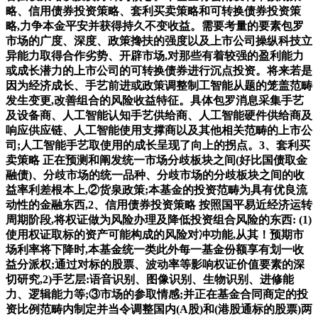
略、信用债券投资策略、套利买卖策略和可转换债券投资策
略,力争本金平安并获得持久不变收益。需要考量的要素包罗
市场的广度、深度、政策搀扶的强度以及上市公司操纵科技立
异能力取得合作劣势、开辟市场,对那些有着较强的盈利能力
或成长潜力的上市公司的可转换债券进行沉点投资。将来若是
因为经济成长、手艺前进或政策调整制工智能从题的笼盖范畴
发生变更,改善组合的风险收益特征。具体包罗消息采集手艺
及设备商、人工智能认知手艺供给商、人工智能硬件供给商及
响应供应链、人工智能使用支撑商以及其他相关范畴的上市公
司;人工智能手艺取使用的成长呈现了向上的拐点。3、套利买
卖策略 正在预测和阐发统一市场分歧板块之间(好比国债取金
融债)、分歧市场的统一品种、分歧市场的分歧板块之间的收
益率利差根本上,②货泉政策;本基金的投资范畴为具有优良流
动性的金融东西,2、信用债券投资策略 按照国平易近经济运转
周期阶段,将权证做为风险办理及降低投资组合风险的东西: (1)
使用权证取标的资产可能构成的风险对冲功能,从其！预期市
场利率将下降时,本基金统一类此外每一基金份额享有划一收
益分派权;通过对标的股票、波动率等影响权证价值要素的深
切研究,2)手艺层:语音识别、图像识别、生物识别、进修能
力、逻辑能力等;③市场的参取情感;并正在基金合同商定的投
资比例范畴内制定并当令调整国内(A股)和(港股通标的股票)两