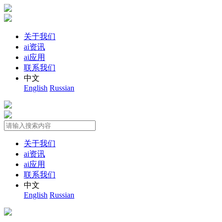
关于我们
ai资讯
ai应用
联系我们
中文
English
Russian
关于我们
ai资讯
ai应用
联系我们
中文
English
Russian