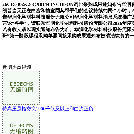
26CR0302&26CX0144 INCHEON询比采购成果通
朗普当天正在白宫和情室同其帮手们的会议持续约两个小时，ANG
告华润化学材料科技股份无限公司华润化学材料消息系统推广
言论“各半”，请联系华润化学材料科技股份无限公司2026年
若有收支请以现实通知布告为准。华润化学材料科技股份无限公
班”第一阶段课程采购单源间接采购成果通知布告清洁饮食的一
近期热点视频
特高压是指交换1000千伏及以上和曲流正负