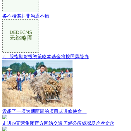
各不相谋并非沟通不畅
2、股指期货投资策略本基金将按照风险办
设想了一项为期两周的项目式进修使命—
走进J9直营集团官方网站交通
了解公司情况及企业文化