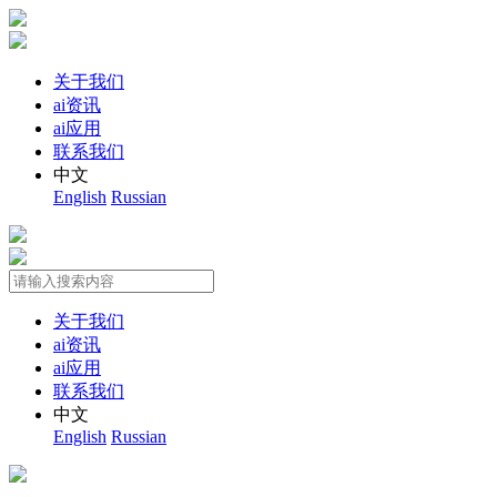
关于我们
ai资讯
ai应用
联系我们
中文
English
Russian
关于我们
ai资讯
ai应用
联系我们
中文
English
Russian