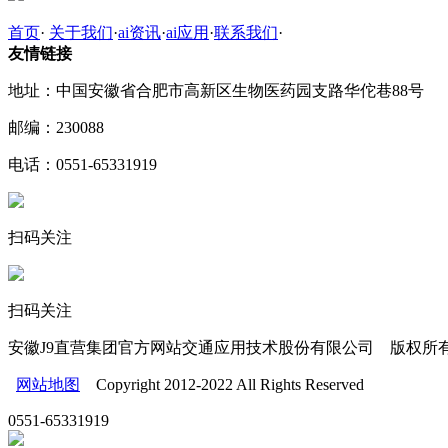
首页
·
关于我们
·
ai资讯
·
ai应用
·
联系我们
·
友情链接
地址：中国安徽省合肥市高新区生物医药园支路华佗巷88号
邮编：230088
电话：0551-65331919
扫码关注
扫码关注
安徽J9直营集团官方网站交通应用技术股份有限公司 版权所
网站地图
Copyright 2012-2022 All Rights Reserved
0551-65331919