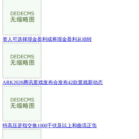
资人可选择现金盈利或将现金盈利从动转
ARK2026腾讯逛戏发布会发布42款逛戏新动态
特高压是指交换1000千伏及以上和曲流正负