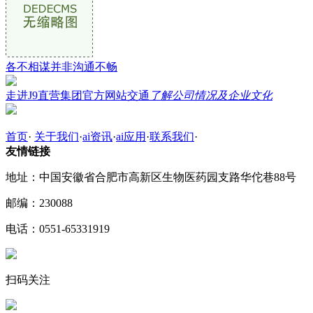
各不相谋并非沟通不畅
走进J9直营集团官方网站交通
了解公司情况及企业文化
首页
·
关于我们
·
ai资讯
·
ai应用
·
联系我们
·
友情链接
地址：中国安徽省合肥市高新区生物医药园支路华佗巷88号
邮编：230088
电话：0551-65331919
扫码关注