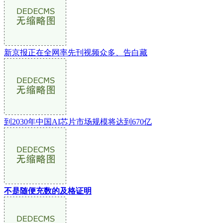
新京报正在全网率先刊视频众多、告白藏
到2030年中国AI芯片市场规模将达到670亿
不是随便充数的及格证明