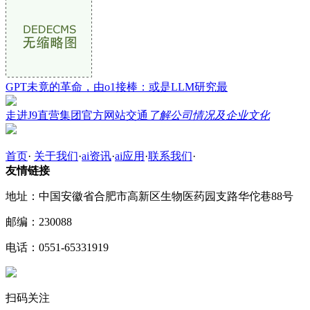
GPT未竟的革命，由o1接棒：或是LLM研究最
走进J9直营集团官方网站交通
了解公司情况及企业文化
首页
·
关于我们
·
ai资讯
·
ai应用
·
联系我们
·
友情链接
地址：中国安徽省合肥市高新区生物医药园支路华佗巷88号
邮编：230088
电话：0551-65331919
扫码关注