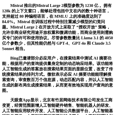
Mistral 推出的Mistral Large 2模型参数为 1230 亿 。拥有
128k 的上下文窗口，能够处理包括中文在内的数十种语言，
支持超过 80 种编程语言，在 MMLU 上的准确度达到了
84.0%。Mistral 在训练过程中特别注重减少模型的幻觉问
题。Mistral Large 2 在开放方式上采取了 “授权开放” 策略，
允许非商业研究用途开放权重和微调功能，而商业使用则需购
买专门的许可和使用协议。尽管参数数量比 Llama 3.1 的 4050
亿个参数少，但其性能仍然与 GPT-4、GPT-4o 和 Claude 3.5
Sonnet 相当。
Bing已邀请部分必应用户，在搜索结果中测试 AI 摘要功
能，根据用户的查询提供量身定制的动态响应结果。该功能将
人工智能生成的答案放在搜索结果页面的显眼位置，改变了传
统搜索结果的排列方式。微软表示必应 AI 摘要功能能理解搜
索查询，审查数百万个信息源，动态匹配内容，并以人工智能
生成的新布局生成搜索结果，从而更有效地实现用户查询的意
图。
天眼查App显示，北京有竹居网络技术有限公司发生工商
变更，经营范围新增人工智能硬件销售、智能机器人的研发、
人工智能应用软件开发、人工智能公共数据平台、人工智能基