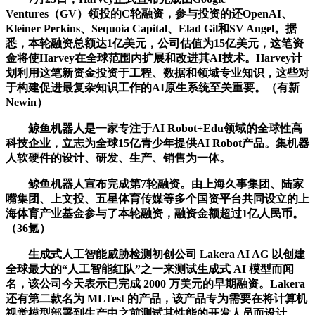
Ventures（GV）领投的C轮融资，参与投资的还OpenAI、
Kleiner Perkins、Sequoia Capital、Elad Gil和SV Angel。据
悉，本轮融资总额达1亿美元，公司估值为15亿美元，这笔资
金将使Harvey在全球范围内扩展和改进其AI技术。Harvey计
划利用这笔新资金投资于工程、数据和领域专业知识，这些对
于构建促进最复杂知识工作的AI原生系统至关重要。（有新
Newin）
鲸鱼机器人是一家专注于AI Robot+Edu领域的全球性高
科技企业，立志为全球15亿青少年提供AI Robot产品。集机器
人软硬件的设计、研发、生产、销售为一体。
鲸鱼机器人宣布完成第7轮融资。由上海久事集团、陆家
嘴集团、上文投、五星体育传媒等多个国资平台共同设立的上
海体育产业基金参与了本轮融资，融资金额超过1亿人民币。
（36氪）
生成式人工智能威胁检测初创公司 Lakera AI AG 以创建
全球最大的“人工智能红队”之一来测试生成式 AI 模型而闻
名，该公司今天表示已完成 2000 万美元的早期融资。Lakera
还有第二款名为 MLTest 的产品，该产品专为需要在将计算机
视觉模型部署到生产中之前测试其性能的开发人员而设计。