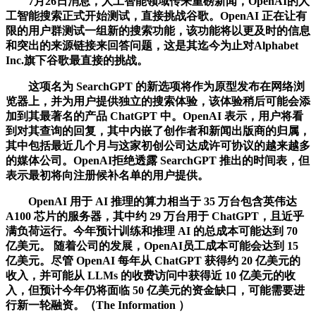
7月26日消息，人工智能领域传来重磅新闻，OpenAI的人
工智能搜索正式开始测试，直接挑战谷歌。OpenAI 正在让有
限的用户群测试一组新的搜索功能，该功能将以更及时的信息
和突出的来源链接来回答问题，这是其迄今为止对Alphabet
Inc.旗下谷歌最直接的挑战。
这项名为 SearchGPT 的新选项将作为原型发布在网络浏
览器上，并为用户提供独立的搜索体验，该体验稍后可能会添
加到其最著名的产品 ChatGPT 中。OpenAI 表示，用户将看
到对其查询的回复，其中内嵌了创作者和新闻出版商的归属，
其中包括最近几个月与这家初创公司达成许可协议的越来越多
的媒体公司。OpenAI拒绝透露 SearchGPT 推出的时间表，但
表示最初将向注册候补名单的用户提供。
OpenAI 用于 AI 推理的算力相当于 35 万台包含英伟达
A100 芯片的服务器，其中约 29 万台用于 ChatGPT，且近乎
满负荷运行。今年预计训练和推理 AI 的总成本可能达到 70
亿美元。 随着公司的发展，OpenAI员工成本可能会达到 15
亿美元。尽管 OpenAI 每年从 ChatGPT 获得约 20 亿美元的
收入，并可能从 LLMs 的收费访问中获得近 10 亿美元的收
入，但预计今年仍将面临 50 亿美元的资金缺口，可能需要进
行新一轮融资。（The Information ）