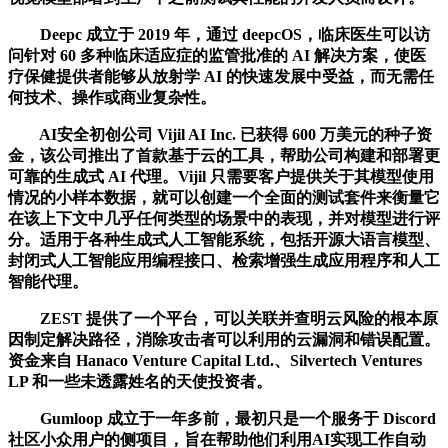
Deepc 成立于 2019 年，通过 deepcOS，临床医生可以访
问针对 60 多种临床适应症的监管批准的 AI 解决方案，使医
疗保健提供者能够从放射学 AI 的快速发展中受益，而无需任
何技术、操作或商业复杂性。
AI安全初创公司 Vijil AI Inc. 已获得 600 万美元的种子资
金，该公司推出了首款基于云的工具，帮助公司构建和部署更
可靠的生成式 AI 代理。Vijil 只需要客户提供关于其模型使用
情况的小样本数据，就可以创建一个全面的测试套件来衡量它
在该上下文中几乎任何类型的场景中的表现，并对模型进行评
分。适用于各种生成式人工智能系统，包括开源大语言模型、
封闭式人工智能应用编程接口、检索增强生成应用程序和人工
智能代理。
ZEST 提供了一个平台，可以关联并查明云风险的根本原
因制定解决路径，消除攻击者可以利用的云漏洞和错误配置。
资金来自 Hanaco Venture Capital Ltd.、Silvertech Ventures
LP 和一些未透露姓名的天使投资者。
Gumloop 成立于一年多前，最初只是一个服务于 Discord
社区小众用户的侧项目，旨在帮助他们利用AI实现工作自动