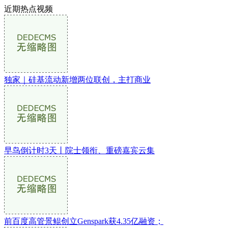
近期热点视频
独家｜硅基流动新增两位联创，主打商业
早鸟倒计时3天丨院士领衔、重磅嘉宾云集
前百度高管景鲲创立Genspark获4.35亿融资；