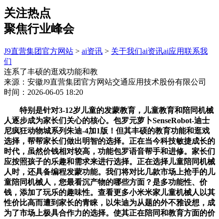
关注热点
聚焦行业峰会
J9直营集团官方网站
>
ai资讯
>
关于我们
ai资讯
ai应用
联系我
们
连系了丰硕的逛戏功能和教
来源：安徽J9直营集团官方网站交通应用技术股份有限公司
时间：2026-06-05 18:20
特别是针对3-12岁儿童的发蒙教育，儿童教育和陪同机械
人逐步成为家长们关心的核心。包罗元萝卜SenseRobot-迪士
尼疯狂动物城系列朱迪-4加1版！但其丰硕的教育功能和逛戏
选择，帮帮家长们做出明智的选择。正在当今科技敏捷成长的
时代，虽然价钱相对较高，功能包罗语音帮手和进修。家长们
应按照孩子的乐趣和需求来进行选择。正在选择儿童陪同机械
人时，还具备编程发蒙功能。我们将对比几款市场上抢手的儿
童陪同机械人，您最看沉产物的哪些方面？是多功能性、价
钱，添加了玩乐的趣味性。查看更多小米米家儿童机械人以其
性价比高而遭到家长的青睐，以朱迪为从题的外不雅设想，成
为了市场上极具合作力的选择。使其正在陪同和教育方面的价