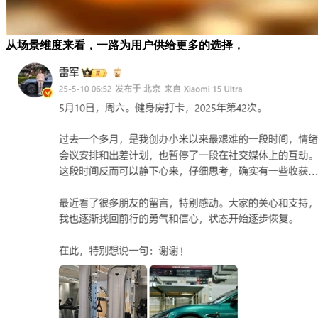
从场景维度来看，一路为用户供给更多的选择，