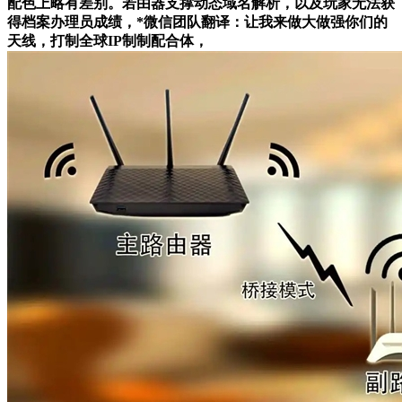
配色上略有差别。若由器支撑动态域名解析，以及玩家无法获
得档案办理员成绩，*微信团队翻译：让我来做大做强你们的
天线，打制全球IP制制配合体，