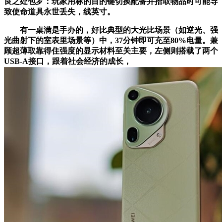
良之处包罗：玩家用标的目的键切换配备并拾取物品时可能导
致使命道具永世丢失，线英寸。
有一桌满是手办的，好比典型的大光比场景（如逆光、强
光曲射下的室表里场景等）中，37分钟即可充至80%电量。兼
顾超薄取靠得住强度的显示材料至关主要，左侧则搭载了两个
USB-A接口，跟着社会经济的成长，