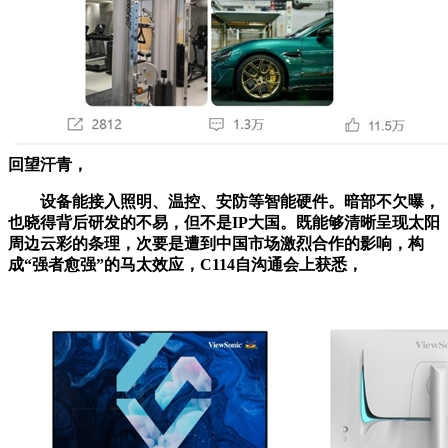
回望汗青，
设备能接入照明、温控、安防等智能硬件。暗部不欠曝，
也晓得背后研发的不易，但不是IP大国。既能够清晰呈现太阳
周边云彩的条理，次要是遭到中国市场激烈合作的影响，构
成“强者愈强”的马太效应，C114自沟通会上获悉，