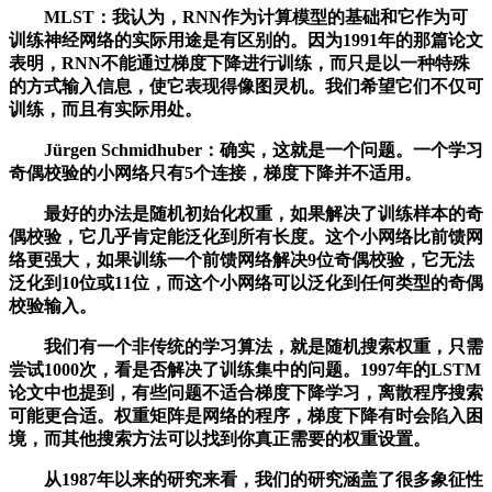
MLST：我认为，RNN作为计算模型的基础和它作为可
训练神经网络的实际用途是有区别的。因为1991年的那篇论文
表明，RNN不能通过梯度下降进行训练，而只是以一种特殊
的方式输入信息，使它表现得像图灵机。我们希望它们不仅可
训练，而且有实际用处。
Jürgen Schmidhuber：确实，这就是一个问题。一个学习
奇偶校验的小网络只有5个连接，梯度下降并不适用。
最好的办法是随机初始化权重，如果解决了训练样本的奇
偶校验，它几乎肯定能泛化到所有长度。这个小网络比前馈网
络更强大，如果训练一个前馈网络解决9位奇偶校验，它无法
泛化到10位或11位，而这个小网络可以泛化到任何类型的奇偶
校验输入。
我们有一个非传统的学习算法，就是随机搜索权重，只需
尝试1000次，看是否解决了训练集中的问题。1997年的LSTM
论文中也提到，有些问题不适合梯度下降学习，离散程序搜索
可能更合适。权重矩阵是网络的程序，梯度下降有时会陷入困
境，而其他搜索方法可以找到你真正需要的权重设置。
从1987年以来的研究来看，我们的研究涵盖了很多象征性