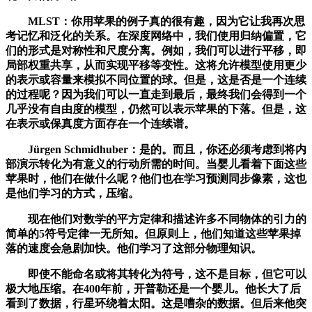
MLST：你用苹果的例子真的很有趣，因为它让我再次思
考记忆和泛化的关系。在深度网络中，我们使用归纳偏置，它
们的形式是对称性和尺度分离。例如，我们可以进行平移，即
局部权重共享，从而实现平移等变性。这将允许模型使用更少
的表示或容量来模拟不同位置的球。但是，这是否是一个连续
的过程呢？因为我们可以一直走到最后，最终我们会得到一个
几乎没有自由度的模型，仍然可以表示苹果的下落。但是，这
在表示或保真度方面存在一个连续谱。
Jürgen Schmidhuber：是的。而且，你还必须考虑到将内
部演示转化为有意义的行动所需的时间。当婴儿看着下面这些
苹果时，他们在做什么呢？他们也在学习预测同步像素，这也
是他们学习的方式，压缩。
现在他们对数学的平方定律和描述许多不同物体的引力的
简单的5符号定律一无所知。但原则上，他们知道这些苹果掉
落的速度会急剧加快。他们学习了这部分物理知识。
即使不能命名或将其转化为符号，这不是目标，但它可以
极大地压缩。在400年前，开普勒还是一个婴儿。他长大了后
看到了数据，行星环绕着太阳。这是嘈杂的数据。但后来他突