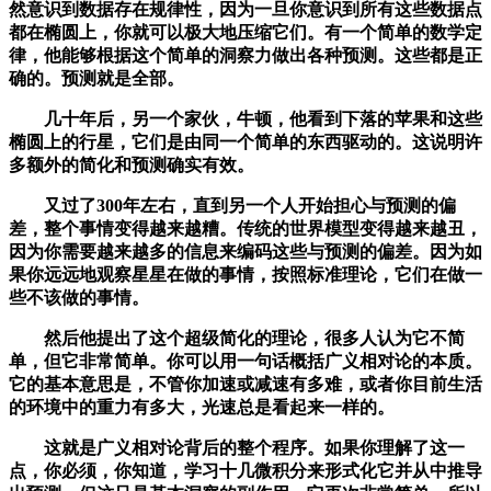
然意识到数据存在规律性，因为一旦你意识到所有这些数据点
都在椭圆上，你就可以极大地压缩它们。有一个简单的数学定
律，他能够根据这个简单的洞察力做出各种预测。这些都是正
确的。预测就是全部。
几十年后，另一个家伙，牛顿，他看到下落的苹果和这些
椭圆上的行星，它们是由同一个简单的东西驱动的。这说明许
多额外的简化和预测确实有效。
又过了300年左右，直到另一个人开始担心与预测的偏
差，整个事情变得越来越糟。传统的世界模型变得越来越丑，
因为你需要越来越多的信息来编码这些与预测的偏差。因为如
果你远远地观察星星在做的事情，按照标准理论，它们在做一
些不该做的事情。
然后他提出了这个超级简化的理论，很多人认为它不简
单，但它非常简单。你可以用一句话概括广义相对论的本质。
它的基本意思是，不管你加速或减速有多难，或者你目前生活
的环境中的重力有多大，光速总是看起来一样的。
这就是广义相对论背后的整个程序。如果你理解了这一
点，你必须，你知道，学习十几微积分来形式化它并从中推导