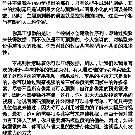
学并不像我在1990年提出的那样，只有这些生成对抗网络，其
中的控制器只是试图最大化与预测机试图最小化的相同误差函
数。因此，主题预测器的误差就是控制器的回报。这是一个相
当有限的人工科学家。
你真正想做的是让一个控制器创建动作序列，即通过实验
来获得数据，而不仅仅是不可预测的、令人惊讶的、对模型来
说误差很大的数据。你想创建的数据具有模型所不具备的规律
性。
不规则性意味着你可以压缩数据。所以，让我们以我最喜
欢的例子--苹果掉落的视频为例。有人通过他的行动和实验生
成了这些掉落的苹果视频。结果发现，苹果的掉落方式是相同
的。你可以通过观察视频的前三帧来预测第四帧中的许多像
素。尽管不是所有像素都可以预测，但许多像素的预测很准
确，因此不需要额外存储。这样，你可以大大压缩掉落苹果的
视频，这说明编码预测的神经网络可以非常简单，可能只需要
几位信息来描述，因为你可以利用对重力的了解来大幅压缩视
频。最初，你可能需要很多兆字节来存储数据，但由于你对重
力有了深入了解，你只需要编码模型预测的偏差。因此，如果
模型很简单，你可以节省大量的数据存储空间。这就是人们发
现重力的方式。