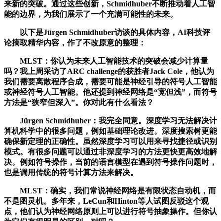
来新的突破。通过这些创新，Schmidhuber不断推动着人工智
能的边界，为我们展示了一个充满可能性的未来。
以下是Jürgen Schmidhuber访谈的具体内容，AI科技评
论摘取精华内容，作了不改原意的整理：
MLST：你认为未来人工智能技术的突破会减少计算量
吗？我上周采访了ARC challenge的获胜者Jack Cole，他认为
我们需要离散程序合成，需要可能是神经引导的符号人工智能
或神经符号人工智能。他还提到神经网络是“宽但浅”，而符号
方法是“狭窄但深入”。你对此有什么看法？
Jürgen Schmidhuber：我完全同意。深度学习无法解决计
算机科学中的很多问题，例如基础理论改进。深度搜索树更能
确保新定理的正确性。虽然深度学习可以用来寻找捷径或识别
模式。有很多问题可以通过非深度学习的方法更快更高效地解
决。例如符号操作，当前的语言模型在遇到符号操作问题时，
也是调用传统的符号计算方法来解决。
MLST：确实，我们常说神经网络是有限状态自动机，而
不是图灵机。多年来，LeCun和Hinton等人试图反驳这个观
点，他们认为神经网络原则上可以进行符号抽象操作。但你认