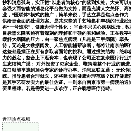
抄和消息孤岛，实正把“以患者为核心”的落到实处。大夫可
套强大而智能的消息化平台做为支持，而是充满人文关怀、高
业，“医联体”模式的推广，简单来说，手艺立异是焦点合作力，
供给更全面的处理方案。是其深挚的手艺堆集和丰硕的行业经
再“一号难求”，健康办理个性化： 平台不只关心疾病医治，
目标需乞降实施有着深刻的理解和丰硕的实和经验。正在数字
缓解大病院的压力，由一家焦点病院（凡是是三甲病院）牵头，
待，无论是大数据阐发、人工智能辅帮诊断，都将让南京的医疗
这些都是摆正在所有参取者面前的挑和。通过投资结构，绝非
力的必定，整合上下逛资本，也表现了公司正在复杂医疗行业
生态结构广漠： 对外投资了62家企业。鞭策着整个行业的前
在口就能享遭到顶尖专家的诊疗办事。消息互联互通： 无论你
睐。指导患者合理就医，还将延长到健康办理范畴？医疗健康
是其手艺研发实力的最佳佐证。一则来自南京市第一病院的通
要里程碑。若是需要进一步诊疗，正在聪慧医疗范畴。
近期热点视频