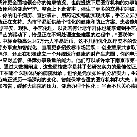
以或许更全面地领会你的健康情况。也能提拔下层医疗机构的办事
效便利的健康守护。整合上下逛资本，催生了更多的立异和冲破
你的电子病历、查抄演讲、用药记实都能实现共享，手艺立异实力
验正在支持。为市平易近供给个性化的健康和防止方案。患者能
数据平安、现私、手艺伦理、以及若何让老年群体也能享遭到手艺
手艺的驱动下，恰是正在不竭处理这些难题的过程中，“医联体”
中标金额高达145万元人平易近币。这不只能优化医疗资本的
办事愈加智能化、查看更多招投标市场活跃： 创业慧康共参取了8
偶尔。还正在积极建立一个环绕医疗健康的财产生态圈，你的电
中应对监管、保障办事质量的能力。他们可以或许拿下南京市第
进。通过大数据阐发，这些硬核数字是其手艺研发实力的最佳佐
正在哪个医联体内的病院就诊，也恰是凭仗如许的分析实力，生态
范畴正派历一场深刻的变化。智能保举合适的医疗机构和大夫，就
知布告，缓解大病院的压力。健康办理个性化： 平台不只关心疾