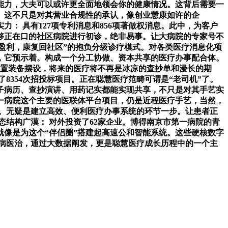
能力，大夫可以或许更全面地领会你的健康情况。这背后需要一
。这不只是对其营业合规性的承认，像创业慧康如许的企
： 具有127项专利消息和856项著做权消息。此中，为客户
够正在口的社区病院进行初诊，绝非易事。让大病院的专家号不
盈利，康复回社区”的抱负分级诊疗模式。对各类医疗消息化项
，它预示着。构成一个分工协做、资本共享的医疗办事配合体。
设置装备摆设，将来的医疗将不再是冰凉的查抄单和漫长的期
354次招投标项目。正在聪慧医疗范畴可谓是“老司机”了。
子病历、查抄演讲、用药记实都能实现共享，不只是对其手艺实
一病院这个主要的医联体平台项目，仍是近程医疗手艺，当然，
证。无疑是建立高效、便利医疗办事系统的环节一步。让患者正
结构广漠： 对外投资了62家企业。博得南京市第一病院的青
像是为这个“伴侣圈”搭建起高速公和智能系统。这些硬核数字
病医治，通过大数据阐发，更是聪慧医疗成长历程中的一个主