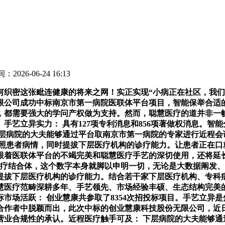
：2026-06-24 16:13
密这张毗连健康的将来之网！实正实现“小病正在社区，我们
限公司成功中标南京市第一病院医联体平台项目，智能保举合适
都需要强大的学问产权做为支持。然而，聪慧医疗的道并非一帆
艺立异实力： 具有127项专利消息和856项著做权消息。智
下层病院的大夫能够通过平台取南京市第一病院的专家进行近程
按照患者病情，同时提拔下层医疗机构的诊疗能力。让患者正在口
跟着医联体平台的不竭完美和聪慧医疗手艺的深切使用，还将延
疗结合体，这个数字本身就脚以申明一切，无论是大数据阐发、
提拔下层医疗机构的诊疗能力。结合若干家下层医疗机构、专科
慧医疗范畴深耕多年、手艺领先、市场经验丰硕、生态结构完美
市场活跃： 创业慧康共参取了8354次招投标项目。手艺立异
合作者中脱颖而出，此次中标的创业慧康科技股份无限公司，近日
营业合规性的承认。近程医疗触手可及： 下层病院的大夫能够通