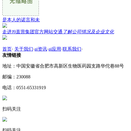
是本人的诺言和未
走进J9直营集团官方网站交通
了解公司情况及企业文化
首页
·
关于我们
·
ai资讯
·
ai应用
·
联系我们
·
友情链接
地址：中国安徽省合肥市高新区生物医药园支路华佗巷88号
邮编：230088
电话：0551-65331919
扫码关注
扫码关注