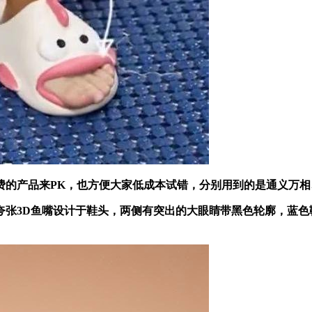
品来PK，也方便大家低成本试错，分别用到的是通义万相、可灵
3D鱼嘴设计于鞋头，两侧有突出的大眼睛带黑色轮廓，蓝色