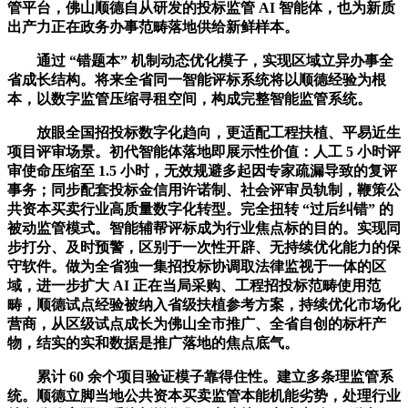
管平台，佛山顺德自从研发的投标监管 AI 智能体，也为新质
出产力正在政务办事范畴落地供给新鲜样本。
通过 “错题本” 机制动态优化模子，实现区域立异办事全
省成长结构。将来全省同一智能评标系统将以顺德经验为根
本，以数字监管压缩寻租空间，构成完整智能监管系统。
放眼全国招投标数字化趋向，更适配工程扶植、平易近生
项目评审场景。初代智能体落地即展示性价值：人工 5 小时评
审使命压缩至 1.5 小时，无效规避多起因专家疏漏导致的复评
事务；同步配套投标金信用许诺制、社会评审员轨制，鞭策公
共资本买卖行业高质量数字化转型。完全扭转 “过后纠错” 的
被动监管模式。智能辅帮评标成为行业焦点标的目的。实现同
步打分、及时预警，区别于一次性开辟、无持续优化能力的保
守软件。做为全省独一集招投标协调取法律监视于一体的区
域，进一步扩大 AI 正在当局采购、工程招投标范畴使用范
畴，顺德试点经验被纳入省级扶植参考方案，持续优化市场化
营商，从区级试点成长为佛山全市推广、全省自创的标杆产
物，结实的实和数据是推广落地的焦点底气。
累计 60 余个项目验证模子靠得住性。建立多条理监管系
统。顺德立脚当地公共资本买卖监管本能机能劣势，处理行业