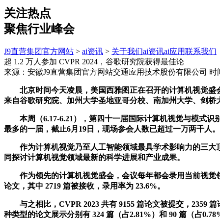
关注热点
聚焦行业峰会
J9直营集团官方网站
>
ai资讯
>
关于我们
ai资讯
ai应用
联系我们
超 1.2 万人参加 CVPR 2024，谷歌研究院获得最佳论
来源：安徽J9直营集团官方网站交通应用技术股份有限公司
时间
北京时间今天凌晨，美国西雅图正在召开的计算机视觉盛会 CV
来自谷歌研究院、加州大学圣地亚哥分校、南加州大学、剑桥
本周（6.17-6.21），第四十一届国际计算机视觉与模式识
最多的一届，截止6月19日，现场参会人数已超过一万两千人。
作为计算机视觉乃至人工智能领域最具学术影响力的三大顶会之
同探讨计算机视觉领域最新的科学进展和产业成果。
作为领先的计算机视觉盛会，会议每年都会录用当前视觉领域的最新研
论文，其中 2719 篇被接收，录用率为 23.6%。
与之相比，CVPR 2023 共有 9155 篇论文被提交，2359 篇
种类型的论文展示分别有 324 篇（占2.81%）和 90 篇