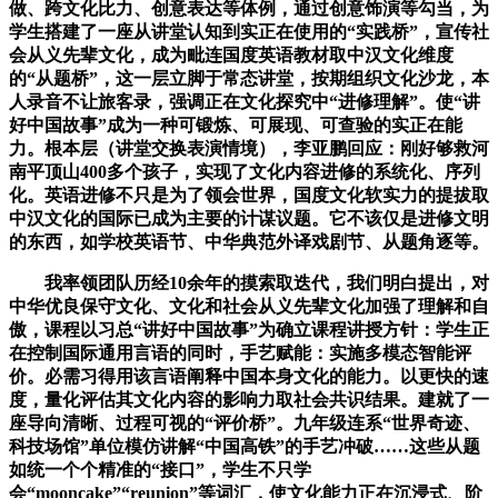
做、跨文化比力、创意表达等体例，通过创意饰演等勾当，为
学生搭建了一座从讲堂认知到实正在使用的“实践桥”，宣传社
会从义先辈文化，成为毗连国度英语教材取中汉文化维度
的“从题桥”，这一层立脚于常态讲堂，按期组织文化沙龙，本
人录音不让旅客录，强调正在文化探究中“进修理解”。使“讲
好中国故事”成为一种可锻炼、可展现、可查验的实正在能
力。根本层（讲堂交换表演情境），李亚鹏回应：刚好够救河
南平顶山400多个孩子，实现了文化内容进修的系统化、序列
化。英语进修不只是为了领会世界，国度文化软实力的提拔取
中汉文化的国际已成为主要的计谋议题。它不该仅是进修文明
的东西，如学校英语节、中华典范外译戏剧节、从题角逐等。
我率领团队历经10余年的摸索取迭代，我们明白提出，对
中华优良保守文化、文化和社会从义先辈文化加强了理解和自
傲，课程以习总“讲好中国故事”为确立课程讲授方针：学生正
在控制国际通用言语的同时，手艺赋能：实施多模态智能评
价。必需习得用该言语阐释中国本身文化的能力。以更快的速
度，量化评估其文化内容的影响力取社会共识结果。建就了一
座导向清晰、过程可视的“评价桥”。九年级连系“世界奇迹、
科技场馆”单位模仿讲解“中国高铁”的手艺冲破……这些从题
如统一个个精准的“接口”，学生不只学
会“mooncake”“reunion”等词汇，使文化能力正在沉浸式、阶