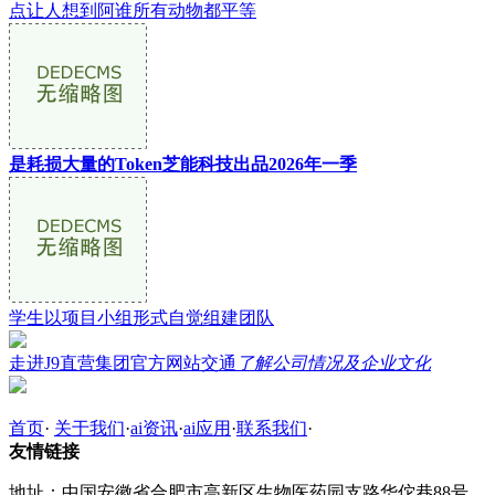
点让人想到阿谁所有动物都平等
是耗损大量的Token芝能科技出品2026年一季
学生以项目小组形式自觉组建团队
走进J9直营集团官方网站交通
了解公司情况及企业文化
首页
·
关于我们
·
ai资讯
·
ai应用
·
联系我们
·
友情链接
地址：中国安徽省合肥市高新区生物医药园支路华佗巷88号