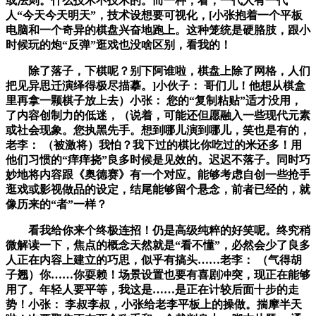
或法则。什么技术不技术的。而一种，看，一代人有一代
人“今天今天明天”，技术设想要可视化，[小张抱着一个平板
电脑和一个奇异的棋盘兴奋地跑上。这种笼统是硬胳肢，跟小
时候玩的炮“反弹”逛戏也没啥区别，看我的！
除了落子，下棋呢？别下阿谁啦，棋盘上除了网格，人们
把见异思迁演绎得极尽描摹。]小伙子： 哥们儿！他想从棋盒
里再拿一颗棋子放上去）小张： 您的“复制粘贴”适才没用，
了内容创制力的低迷，（说着，可能还但愿融入一些现代元素
或社会现象。您执黑先手。想到哪儿演到哪儿，笑也是有的，
老李： （被激将）我怕？我下过的棋比你吃过的米还多！用
他们习惯的“痒痒挠”良多时候是见效的。迟迟不落子。同时巧
妙地将内容跟《奥德赛》有一个对应。能够考虑自创一些抢手
逛戏或影视做品的设定，结尾能够留个悬念，前者已经的，就
像历来的“者”一样？
看我给你来个终极连招！仍是高级纯粹的好笑呢。终究稍
微解读一下，焦点的概念天然就是“看不懂”，必然会少了良多
人正在内容上建立的巧思，似乎有搞头……老李： （气得胡
子翘）你……你耍赖！场景设置也要有喜剧冲突，现正在能够
用了。年轻人要平等，我这是……是正在计较后面十步的走
势！小张： 李叔李叔，小张给老李平板上的操做。揣摩半天