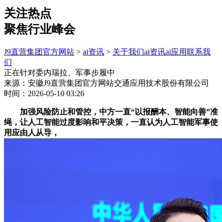
关注热点
聚焦行业峰会
J9直营集团官方网站
>
ai资讯
>
关于我们
ai资讯
ai应用
联系我
们
正在针对委内瑞拉、军事步履中
来源：安徽J9直营集团官方网站交通应用技术股份有限公司
时间：2026-05-10 03:26
加强风险防止和管控，中方一直“以报酬本、智能向善”准
绳，让人工智能过度影响和平决策，一直认为人工智能军事使
用应由人从导，