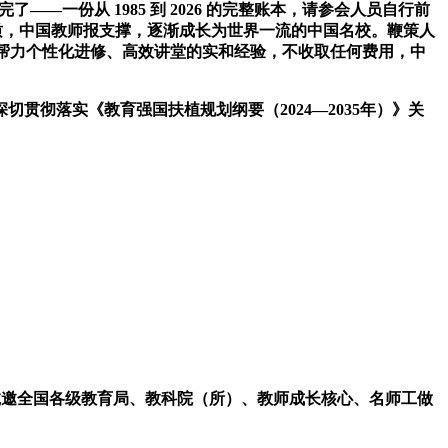
一份从 1985 到 2026 的完整账本，请参会人员自行前
质，中国教师报支撑，逐渐成长为世界一流的中国名校。鞭策人
帮力个性化进修、高效讲堂的实和经验，不收取任何费用，中
彻落实《教育强国扶植规划纲要（2024—2035年）》关
，诚邀全国各级教育局、教科院（所）、教师成长核心、名师工做