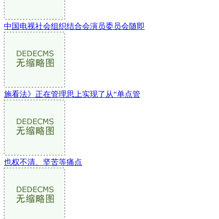
中国电视社会组织结合会演员委员会随即
施看法》正在管理思上实现了从“单点管
也权不清、坚苦等痛点