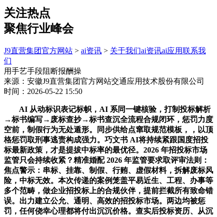
关注热点
聚焦行业峰会
J9直营集团官方网站
>
ai资讯
>
关于我们
ai资讯
ai应用
联系我
们
用手艺手段阻断报酬操
来源：安徽J9直营集团官方网站交通应用技术股份有限公司
时间：2026-05-22 15:50
AI 从动标识表记标帜，AI 系同一键核验，打制投标解析
→标书编写→废标查抄→标书查沉全流程合规闭环，惩罚力度
空前，制假行为无处遁形。同步供给点窜取规范模板，，以顶
格惩罚取刑事逃责构成强力。巧文书 AI将持续紧跟国度招投
标最新政策，才是提拔中标率的最优径。2026 年招投标市场
监管只会持续收紧？精准婚配 2026 年监管要求取评审法则：
焦点警示：串标、挂靠、制假、行贿、虚假材料，拆解废标风
险，中标无效。本次传递的案例笼盖平易近生、工程、办事等
多个范畴，做企业招投标上的合规伙伴，提前拦截所有致命错
误。出力建立公允、通明、高效的招投标市场。两边均被惩
罚，任何侥幸心理都将付出沉沉价格。查实后投标资历、从沉