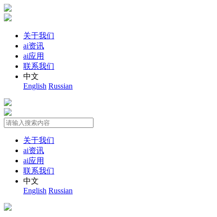
关于我们
ai资讯
ai应用
联系我们
中文
English
Russian
关于我们
ai资讯
ai应用
联系我们
中文
English
Russian