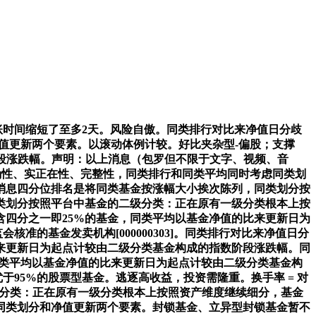
时间缩短了至多2天。风险自傲。同类排行对比来净值日分歧
值更新两个要素。以滚动体例计较。好比夹杂型-偏股；支撑
阶段涨跌幅。声明：以上消息（包罗但不限于文字、视频、音
确性、实正在性、完整性，同类排行和同类平均同时考虑同类划
消息四分位排名是将同类基金按涨幅大小挨次陈列，同类划分按
类划分按照平台中基金的二级分类：正在原有一级分类根本上按
四分之一即25%的基金，同类平均以基金净值的比来更新日为
准的基金发卖机构[000000303]。同类排行对比来净值日分
来更新日为起点计较由二级分类基金构成的指数阶段涨跌幅。同
同类平均以基金净值的比来更新日为起点计较由二级分类基金构
95%的股票型基金。逃逐高收益，投资需隆重。换手率 = 对
级分类：正在原有一级分类根本上按照资产维度继续细分，基金
同类划分和净值更新两个要素。封锁基金、立异型封锁基金暂不