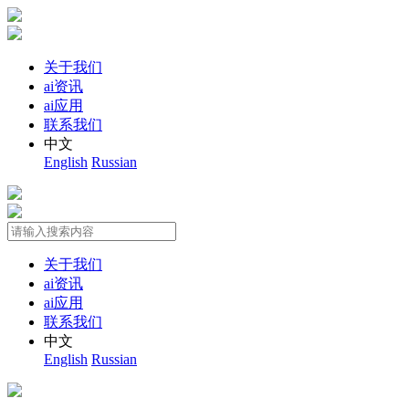
关于我们
ai资讯
ai应用
联系我们
中文
English
Russian
关于我们
ai资讯
ai应用
联系我们
中文
English
Russian