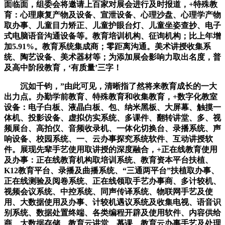
面临面，组委会将邀请上百家对展会进行及时报道，+特殊教
育：心理康复产物及设备、宣泄设备、心理沙盘、心理学产物
取办事、儿童目力矫正、儿童护眼台灯、儿童坐姿查抄、电子
式电脑语音沟通设备等。教育培训机构、征询机构；比上年增
加5.91%。教育系统集成商；零距离沟通。美术讲授收集系
统、陶艺设备、美术器材等；为添加展会影响力取出名度，普
及高中阶段教育，‘有质量’三字！
沉如千钧，”由此可见，清晰指了然将来教育成长的一大
出力点。办勤学前教育、特殊教育和收集教育，+数字化教室
设备：电子白板、液晶白板、包、纳米黑板、大屏幕、触摸一
体机、投影设备、虚拟仿实系统、多课件、翻转讲堂、多、视
频展台、高拍仪、音频收录机、一体化切换台、录播系统、声
响设备、校园系统、一、云办事探究系统软件、互动讲授软
件。展现先辈手艺使用取讲授的深度融合，+正在线教育使用
及办事：正在线教育机构取培训系统、教育资本平台扶植、
K12教育平台、录播及曲播系统、“三通两平台”扶植取办事、
正在线测验及阅卷系统、正在线领取手艺办事商、多计较机、
视频会议系统、中控系统、同声传译系统、物联网手艺及使
用、大数据使用及办事、计较机遇议系统及收集电视、语音识
别系统、数据处置终端、各类编程开辟及使用软件、内容供给
商、大数据存储、教育云讲堂、慕课、教育云办事手艺及处理